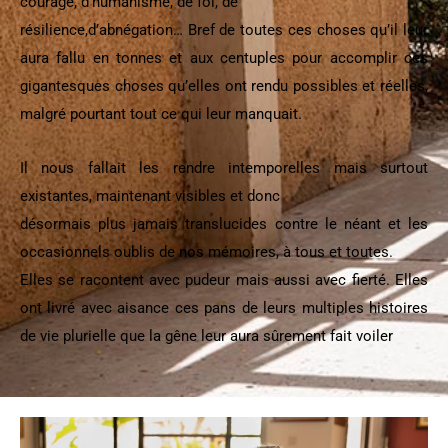
courage, d’humanisme, de foi, de
résilience,d’abnégation… Bref de toutes ces choses qu’il leur
aura fallu en tonnes et aux centuples pour accomplir ces
gigantesques choses qu’elles ont rendu possibles et réelles,
malgré pourtant tout ce qui leur manquait.
Il nous fallait les rendre intemporelles mais surtout
existantes, maintenant visibles et donc
désormais plus jamais translucides contre le néant et les
occasionnels oublis de nos mémoires, à tous et toutes.
Elles se racontent avec pudeur mais aussi avec fierté. Elles
ont livré avec aisance ces pans de leurs multiples histoires
de vie plurielle que la gêne leur aura sûrement fait voiler