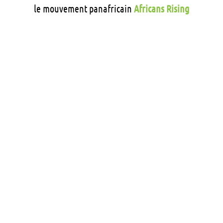
le mouvement panafricain
Africans Rising
CONTACT
Prénom
et
Nom
Email
Téléphone