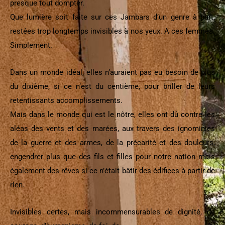
presque tout dompter.
Que lumière soit faite sur ces Jambars d’un genre à part,
restées trop longtemps invisibles à nos yeux. A ces femmes.
Simplement.
Dans un monde idéal, elles n’auraient pas eu besoin de plus
du dixième, si ce n’est du centième, pour briller de leurs
retentissants accomplissements.
Mais dans le monde qui est le nôtre, elles ont dû contre les
aléas des vents et des marées, aux travers des ignominies
de la guerre et des armes, de la précarité et des douleurs,
engendrer plus que des fils et filles pour notre nation mais
également des rêves si ce n’était bâtir des édifices à partir de
rien.
Invisibles certes, mais incommensurables de dignité, de