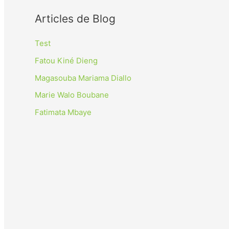
c
Articles de Blog
h
e
Test
r
Fatou Kiné Dieng
c
Magasouba Mariama Diallo
h
Marie Walo Boubane
e
Fatimata Mbaye
r
: