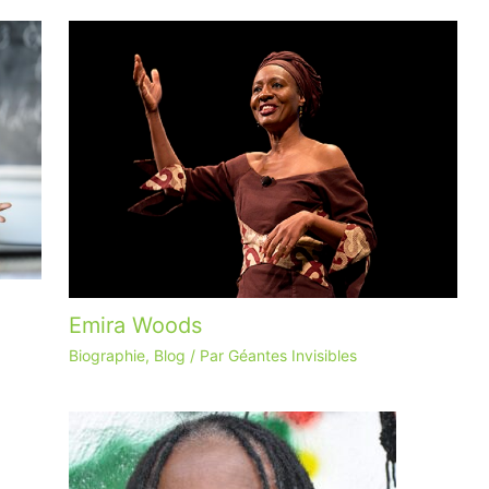
Emira Woods
Biographie
,
Blog
/ Par
Géantes Invisibles