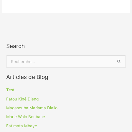
Search
R
e
Articles de Blog
c
h
Test
e
Fatou Kiné Dieng
r
Magasouba Mariama Diallo
c
Marie Walo Boubane
h
Fatimata Mbaye
e