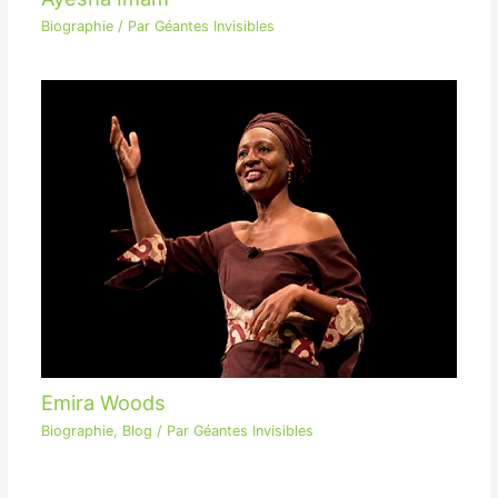
Biographie
/ Par
Géantes Invisibles
Emira Woods
Biographie
,
Blog
/ Par
Géantes Invisibles