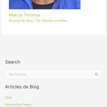
Marcia Thomas
Biographie
,
Blog
/ Par
Géantes Invisibles
Search
R
e
Articles de Blog
c
h
Test
e
Fatou Kiné Dieng